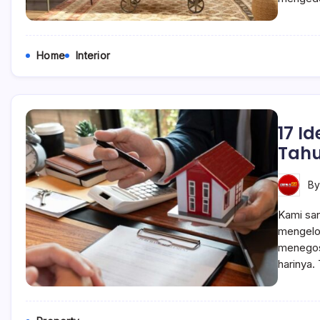
Home
Interior
17 I
Tahu
B
Kami sa
mengelol
menegosi
harinya.