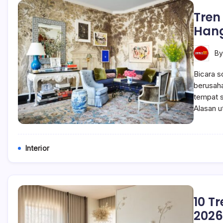
Tren
Hang
B
Bicara s
berusaha
tempat s
Alasan 
Interior
10 T
2026