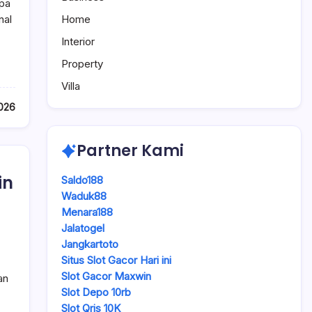
npa
Home
nal
Interior
Property
Villa
026
Partner Kami
in
Saldo188
Waduk88
Menara188
Jalatogel
Jangkartoto
Situs Slot Gacor Hari ini
Slot Gacor Maxwin
an
Slot Depo 10rb
Slot Qris 10K