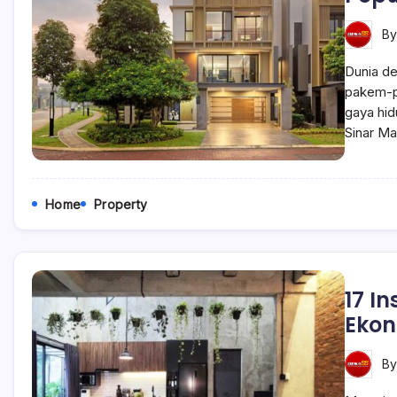
B
Dunia de
pakem-p
gaya hid
Sinar Ma
Home
Property
17 I
Ekon
B