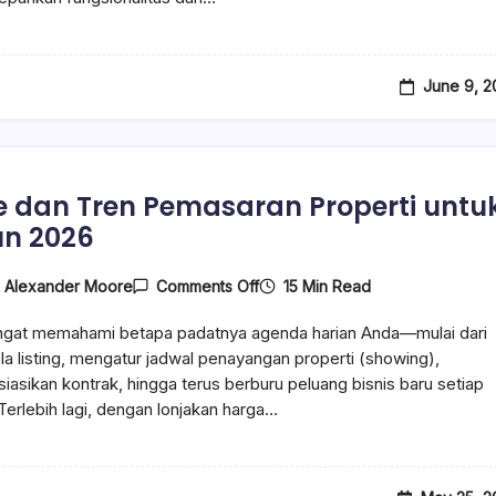
Rumah
Yang
Bakal
Populer
Di
June 9, 2
2026!
de dan Tren Pemasaran Properti untu
n 2026
On
15 Min Read
y
Alexander Moore
Comments Off
17
Ide
ngat memahami betapa padatnya agenda harian Anda—mulai dari
Dan
Tren
a listing, mengatur jadwal penayangan properti (showing),
Pemasaran
asikan kontrak, hingga terus berburu peluang bisnis baru setiap
Properti
 Terlebih lagi, dengan lonjakan harga…
Untuk
Tahun
2026