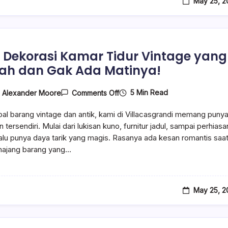
May 25, 2
e Dekorasi Kamar Tidur Vintage yang
h dan Gak Ada Matinya!
On
5 Min Read
y
Alexander Moore
Comments Off
8
Ide
oal barang vintage dan antik, kami di Villacasgrandi memang puny
Dekorasi
Kamar
 tersendiri. Mulai dari lukisan kuno, furnitur jadul, sampai perhiasa
Tidur
lalu punya daya tarik yang magis. Rasanya ada kesan romantis saa
Vintage
majang barang yang…
Yang
Mewah
Dan
Gak
Ada
Matinya!
May 25, 2