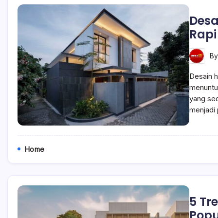
Desa
Rapi
B
Desain h
menuntu
yang sed
menjadi 
Home
5 Tr
Popu