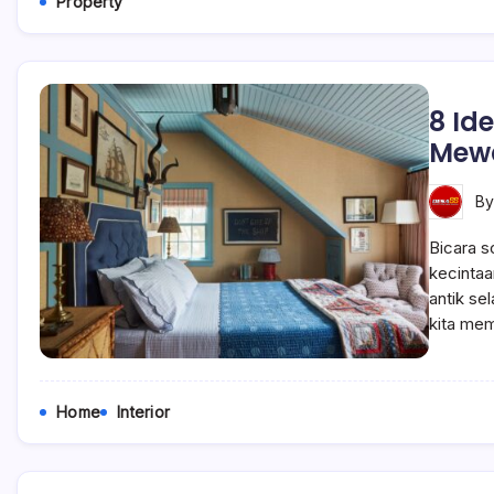
Property
8 Id
Mewa
B
Bicara s
kecintaan
antik se
kita me
Home
Interior