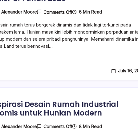
On
6 Min Read
y
Alexander Moore
Comments Off
5
Tren
sain rumah terus bergerak dinamis dan tidak lagi terkunci pada
Desain
Rumah
akem lama. Hunian masa kini lebih mencerminkan perpaduan anta
Modern
up modern dan selera pribadi penghuninya. Memahami dinamika in
Paling
s Land terus berinovasi…
Populer
Di
Tahun
2026
July 16, 
nspirasi Desain Rumah Industrial
omis untuk Hunian Modern
On
8 Min Read
y
Alexander Moore
Comments Off
17
Inspirasi