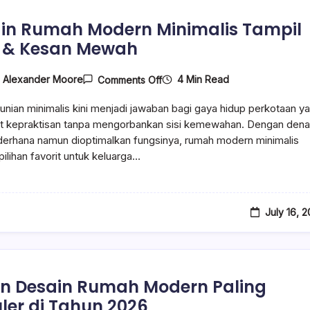
in Rumah Modern Minimalis Tampil
 & Kesan Mewah
On
4 Min Read
y
Alexander Moore
Comments Off
Desain
Rumah
unian minimalis kini menjadi jawaban bagi gaya hidup perkotaan y
Modern
Minimalis
t kepraktisan tanpa mengorbankan sisi kemewahan. Dengan den
Tampil
erhana namun dioptimalkan fungsinya, rumah modern minimalis
Rapi
pilihan favorit untuk keluarga…
&
Kesan
Mewah
July 16, 
en Desain Rumah Modern Paling
ler di Tahun 2026