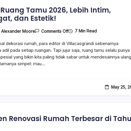
 Ruang Tamu 2026, Lebih Intim,
at, dan Estetik!
On
7 Min Read
y
Alexander Moore
Comments Off
Tren
Ruang
oal dekorasi rumah, para editor di Villacasgrandi sebenarnya
Tamu
2026,
 adil pada setiap ruangan. Tapi jujur saja, ruang tamu selalu punya
Lebih
pesial yang bikin kita paling tidak sabar untuk mendesainnya ulang
Intim,
utamanya simpel: mau…
Hangat,
Dan
Estetik!
May 25, 2
ren Renovasi Rumah Terbesar di Tah