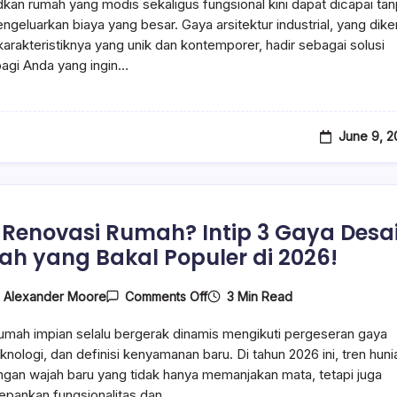
an rumah yang modis sekaligus fungsional kini dapat dicapai ta
Desain
Rumah
ngeluarkan biaya yang besar. Gaya arsitektur industrial, yang dike
Industrial
arakteristiknya yang unik dan kontemporer, hadir sebagai solusi
Ekonomis
agi Anda yang ingin…
Untuk
Hunian
Modern
June 9, 2
Renovasi Rumah? Intip 3 Gaya Desa
h yang Bakal Populer di 2026!
On
3 Min Read
y
Alexander Moore
Comments Off
Mau
Renovasi
umah impian selalu bergerak dinamis mengikuti pergeseran gaya
Rumah?
Intip
eknologi, dan definisi kenyamanan baru. Di tahun 2026 ini, tren huni
3
ngan wajah baru yang tidak hanya memanjakan mata, tetapi juga
Gaya
pankan fungsionalitas dan…
Desain