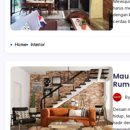
Mewujudk
harus me
dengan k
cerdas b
Home
Interior
Mau 
Ruma
B
Desain r
hidup, t
hadir de
mengede