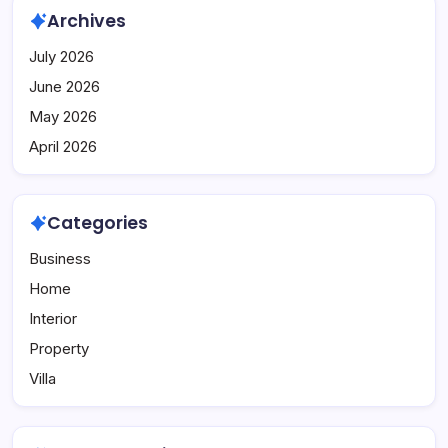
Archives
July 2026
June 2026
May 2026
April 2026
Categories
Business
Home
Interior
Property
Villa