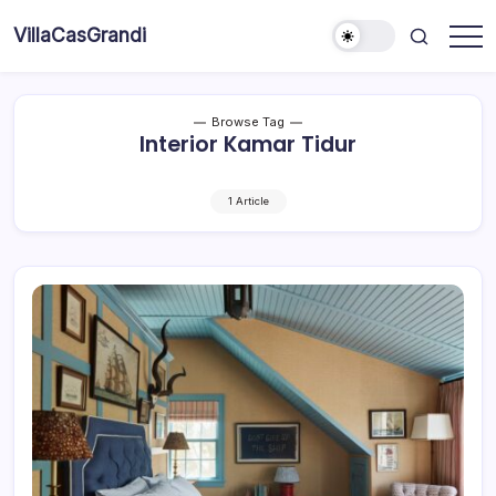
Skip
VillaCasGrandi
to
Temukan
content
ide
dan
inspirasi
terbaik
Browse Tag
untuk
Interior Kamar Tidur
Desain
villa
minimalis,
Konsep
1 Article
Hunian
Rumah
Minimalis
dan
Estetik
ala
Bali
dan
Style
elegan
nyaman
dan
Fungsional